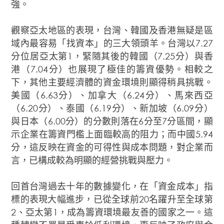
強。
觀察亞太地區的表現，台灣、韓國及香港無疑是區
域內最容易「找資本」的三大領頭羊。台灣以7.27
分位居亞太第1，緊隨其後的韓國（7.25分）與香
港（7.04分）也展現了極佳的籌資優勢。相較之
下，其他主要經濟體的資金環境則顯得稍具挑戰。
美國（6.63分）、加拿大（6.24分）、馬來西亞
（6.20分）、泰國（6.19分）、新加坡（6.09分）
與日本（6.00分）的分數則落在6分至7分區間，顯
示企業在籌資門檻上面臨較高的阻力；而中國5.94
分，這反映在資金的可得性與成本問題，對企業而
言，已構成較為明顯的經營挑戰與壓力。
回首台灣過去十年的數據變化，在「資金成本」指
標的表現大幅進步，已從全球前20名躍升至全球第
2、亞太第1，成為籌資環境最友善的國家之一。這