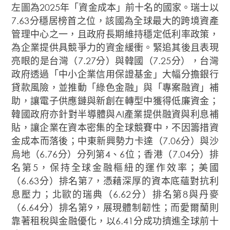
左圖為2025年「資金成本」前十名的國家。瑞士以
7.63分穩居榜首之位，該國為全球最大的跨境資產
管理中心之一，且政府長期維持穩定低利率政策，
為企業提供具競爭力的資金緩衝。緊追其後且表現
亮眼的是台灣（7.27分）與韓國（7.25分），台灣
政府透過「中小企業信用保證基金」大幅分擔銀行
貸款風險，並推動「綠色金融」與「專案融資」補
助，讓電子供應鏈與新創在轉型中獲得低廉資金；
韓國政府亦針對半導體與AI產業提供融資與利息補
貼，讓企業在資本密集的全球競賽中，不因籌措資
金成本而落後；中東新興勢力卡達（7.06分）與沙
烏地（6.76分）分列第4、6位；香港（7.04分）排
名第5，保持全球金融樞紐的運作效率；美國
（6.63分）排名第7，憑藉深厚的資本底蘊對抗利
息壓力；北歐的瑞典（6.62分）排名第8與丹麥
（6.64分）排名第9，展現體制韌性；而愛爾蘭則
靠著租稅與金融優化，以6.41分成功擠進全球前十