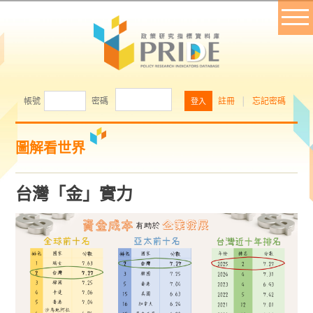
帳號
密碼
註冊
│
忘記密碼
圖解看世界
台灣「金」實力